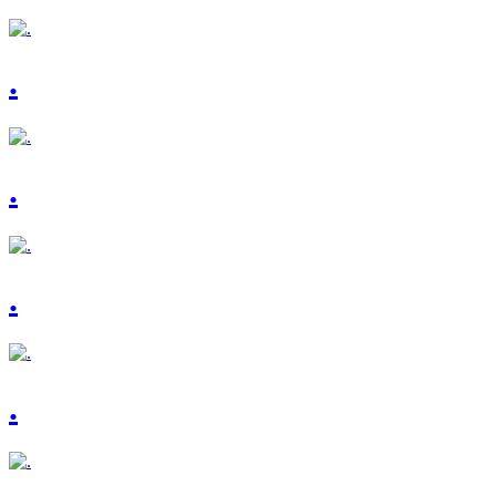
.
.
.
.