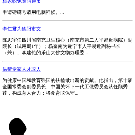
杨家聪免除昭通市
申请磅礴号请用电脑拜候。...
李仁君为德阳市文
陈思宇任四川省南充卫生核心（南充市第二人平易近病院）副
院长（试用期1年）；杨奎南为遂宁市人平易近副秘书长
（兼）、李建伦的乐山大佛文物办理委...
借帮专家人才取人
为健康中国和教育强国的扶植做出新的贡献。他指出，第十届
全国常委会副委员长、中国关怀下一代工做委员会从任顾秀
莲，构成育人合力；将食育取保守...