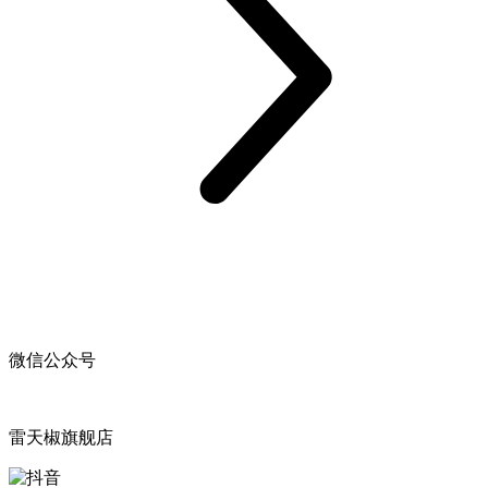
微信公众号
雷天椒旗舰店