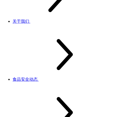
关于我们
食品安全动态