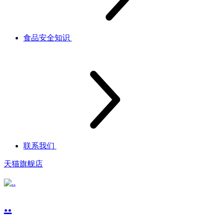
食品安全知识
联系我们
天猫旗舰店
..