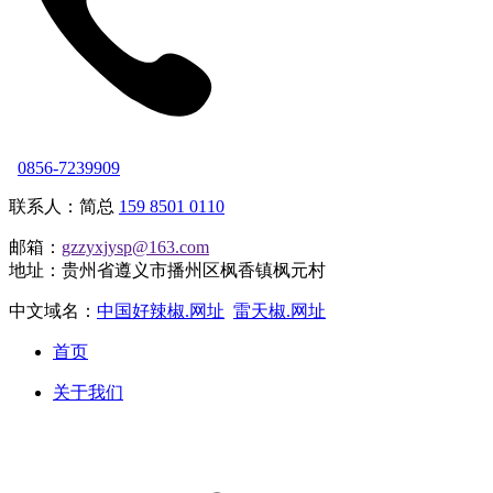
0856-7239909
联系人：简总
159 8501 0110
邮箱：
gzzyxjysp@163.com
地址：贵州省遵义市播州区枫香镇枫元村
中文域名：
中国好辣椒.网址
雷天椒.网址
首页
关于我们