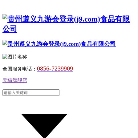
0856-7239909
全国服务电话：
天猫旗舰店