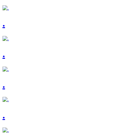
.
.
.
.