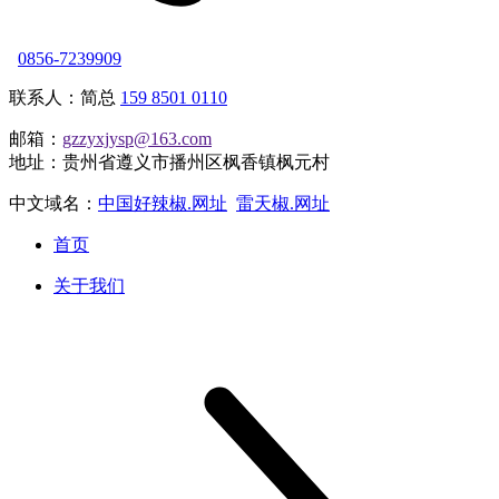
0856-7239909
联系人：简总
159 8501 0110
邮箱：
gzzyxjysp@163.com
地址：贵州省遵义市播州区枫香镇枫元村
中文域名：
中国好辣椒.网址
雷天椒.网址
首页
关于我们