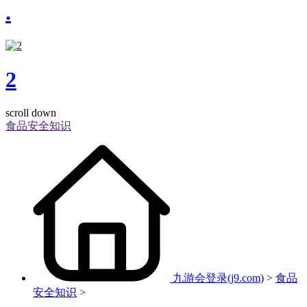
.
2
scroll down
食品安全知识
九游会登录(j9.com)
>
食品
安全知识
>